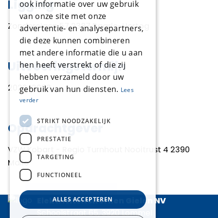
Ligging
ook informatie over uw gebruik
van onze site met onze
Zondereigen 57 2387 Baarle-Hertog
advertentie- en analysepartners,
die deze kunnen combineren
met andere informatie die u aan
Uitvoeringstermijn
hen heeft verstrekt of die zij
hebben verzameld door uw
2022-2023
gebruik van hun diensten.
Lees
verder
STRIKT NOODZAKELIJK
Opdrachtgever
PRESTATIE
VZW Kobart - Regio Turnhout Nooitrust 4 2390
TARGETING
Malle
FUNCTIONEEL
Elektriciteitswerken Gielen NV
ALLES ACCEPTEREN
Schoolstraat 65, 3920 Lommel